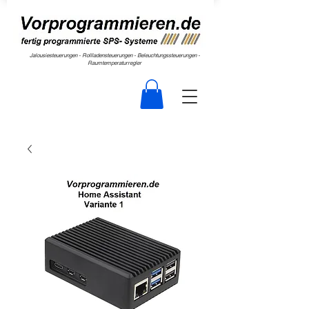
Jalousiesteuerungen - Rollladensteuerungen - Beleuchtungssteuerungen -
Raumtemperaturregler