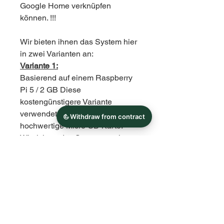
Google Home verknüpfen
können. !!!
Wir bieten ihnen das System hier
in zwei Varianten an:
Variante 1:
Basierend auf einem Raspberry
Pi 5 / 2 GB Diese
kostengünstigere Variante
verwendet als Speicher eine
hochwertige Micro-SD Karte.
Wir richten das System so ein,
dass nicht zu viele
Schreibzugriffe vorgenommen
werden, das führt zu einer sehr
hohen Lebenserwartung der
Karte.
Hardware der Variante 1: