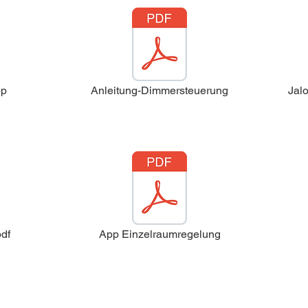
pp
Anleitung-Dimmersteuerung
Jal
df
App Einzelraumregelung